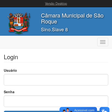
Versão Desktop
Câmara Municipal de São
Roque
Sino.Siave 8
Toggl
navig
Login
Usuário
Senha